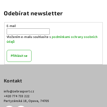
Odebírat newsletter
E-mail
Vložením e-mailu souhlasíte s
podmínkami ochrany osobních
údajů
Přihlásit se
Z
á
p
Kontakt
a
info
@
zebrasport.cz
t
+420 774 733 222
í
Partyzánská 18, Opava, 74705