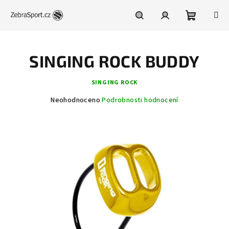
Přejít
na
obsah
Nákupní
Hledat
Přihlášení
SINGING ROCK BUDDY
košík
SINGING ROCK
Průměrné
Neohodnoceno
Podrobnosti hodnocení
hodnocení
produktu
je
0,0
z
5
hvězdiček.