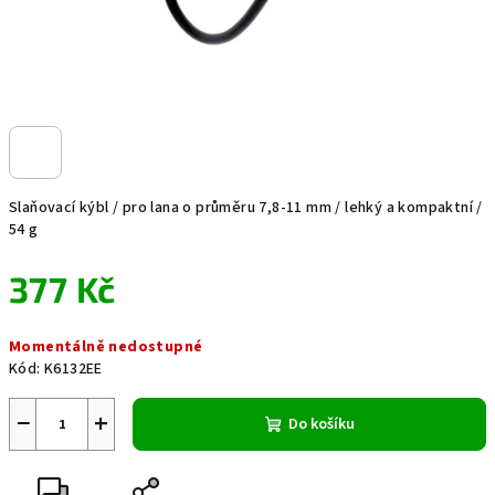
Slaňovací kýbl / pro lana o průměru 7,8-11 mm / lehký a kompaktní /
54 g
377 Kč
Měrná
Momentálně nedostupné
cena:
Kód:
K6132EE
−
+
Do košíku