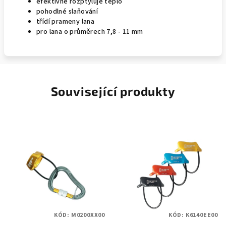
efektivně rozptyluje teplo
pohodlné slaňování
třídí prameny lana
pro lana o průměrech 7,8 - 11 mm
Související produkty
KÓD:
M0200XX00
KÓD:
K6140EE00