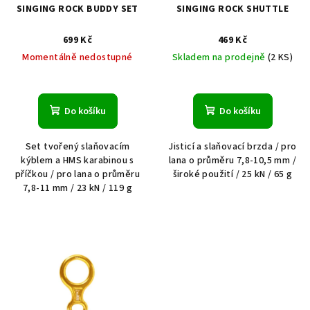
SINGING ROCK BUDDY SET
SINGING ROCK SHUTTLE
699 Kč
469 Kč
Momentálně nedostupné
Skladem na prodejně
(2 KS)
Do košíku
Do košíku
Set tvořený slaňovacím
Jisticí a slaňovací brzda / pro
kýblem a HMS karabinou s
lana o průměru 7,8-10,5 mm /
příčkou / pro lana o průměru
široké použití / 25 kN / 65 g
7,8-11 mm / 23 kN / 119 g