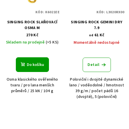
KÓD:
K6021EE
KÓD:
L3020RX00
SINGING ROCK SLAŇOVACÍ
SINGING ROCK GEMINI DRY
OSMA M
7.9
270 Kč
61 Kč
od
Skladem na prodejně
(>5 KS)
Momentálně nedostupné
Do košíku
Detail
Osma klasického ověřeného
Poloviční i dvojité dynamické
tvaru / pro lana menších
lano / voděodolné / hmotnost
průměrů / 25 kN / 104 g
39 g/m / počet pádů 16
(dvojité), 5 (poloviční)