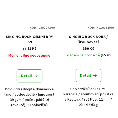
KÓD:
L3020YX00
KÓD:
K0107BB00
SINGING ROCK GEMINI DRY
SINGING ROCK BORA /
7.9
šroubovací
61 Kč
350 Kč
od
Skladem na prodejně
(>5 KS)
Momentálně nedostupné
Detail
Detail
Univerzální lehká HMS
Poloviční i dvojité dynamické
karabina / šroubovací pojistka
lano / voděodolné / hmotnost
/ Keylock / světlost 22 mm /
39 g/m / počet pádů 16
23 kN / 63 g
(dvojité), 5 (poloviční)