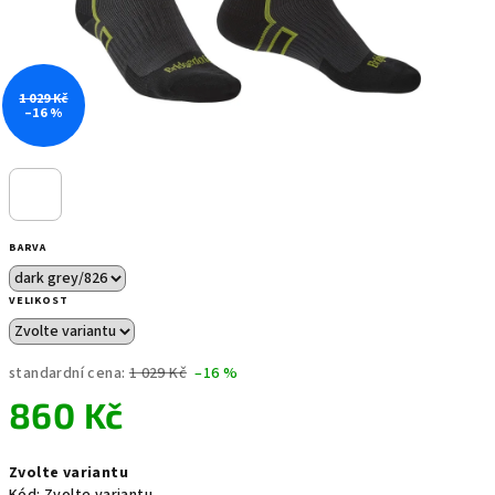
1 029 Kč
–16 %
BARVA
VELIKOST
standardní cena:
1 029 Kč
–16 %
860 Kč
Měrná
Zvolte variantu
cena: