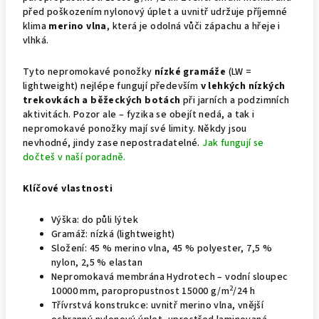
před poškozením nylonový úplet a uvnitř udržuje příjemné
klima
merino vlna
, která je odolná vůči zápachu a hřeje i
vlhká.
Tyto nepromokavé ponožky
nízké gramáže
(LW =
lightweight) nejlépe fungují především
v lehkých nízkých
trekovkách a běžeckých botách
při jarních a podzimních
aktivitách. Pozor ale – fyzika se obejít nedá, a tak i
nepromokavé ponožky mají své limity. Někdy jsou
nevhodné, jindy zase nepostradatelné.
Jak fungují se
dočteš v naší poradně.
Klíčové vlastnosti
Výška: do půli lýtek
Gramáž: nízká (lightweight)
Složení: 45 % merino vlna, 45 % polyester, 7,5 %
nylon, 2,5 % elastan
Nepromokavá membrána Hydrotech – vodní sloupec
2
10000 mm, paropropustnost 15000 g/m
/24 h
Třívrstvá konstrukce: uvnitř merino vlna, vnější