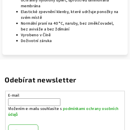
ochranný nylonový úplet, uprostřed laminovaná
membrána
Elastické zpevnění klenby, které udržuje ponožky na
svém místě
Normální praní na 40 °C, naruby, bez změkčovadel,
bez aviváže a bez ždímání
Vyrobeno v Číně
Doživotní záruka
Odebírat newsletter
E-mail
Vložením e-mailu souhlasíte s
podmínkami ochrany osobních
údajů