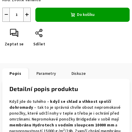
Kód:
Zvolte variantu
−
+
Do košíku
Zeptat se
Sdílet
Popis
Parametry
Diskuze
Detailní popis produktu
Když jde do tuhého –
když se chlad a vlhkost spolčí
dohromady
– tak to je správná chvíle obout nepromokavé
ponožky, které udrží nohy v teple a třeba je i ochrání před
omrzlinami. Nepromokavé ponožky Bridgedale v sobě mají
membránu Hydrotech s vodním sloupcem 10000 mm
a
2
paropropustností 15000 g/m
/24h. Zvenčí chrání membránu