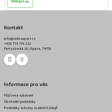
Přihlásit se
Z
á
p
Kontakt
a
info
@
zebrasport.cz
t
+420 774 733 222
í
Partyzánská 18, Opava, 74705
Informace pro vás
Půjčovna vybavení
Obchodní podmínky
Podmínky ochrany osobních údajů