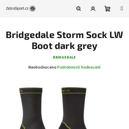
Přejít
na
obsah
Nákupní
Hledat
Přihlášení
Bridgedale Storm Sock LW
košík
Boot dark grey
BRIDGEDALE
Průměrné
Neohodnoceno
Podrobnosti hodnocení
hodnocení
produktu
je
0,0
z
5
hvězdiček.