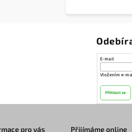
Odebír
E-mail
Vložením e-mai
Přihlásit se
rmace pro vás
Přijímáme online