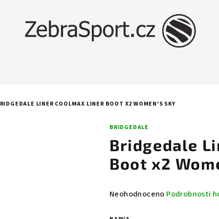
RIDGEDALE LINER COOLMAX LINER BOOT X2 WOMEN'S SKY
BRIDGEDALE
Bridgedale L
Boot x2 Wome
Průměrné
Neohodnoceno
Podrobnosti h
hodnocení
produktu