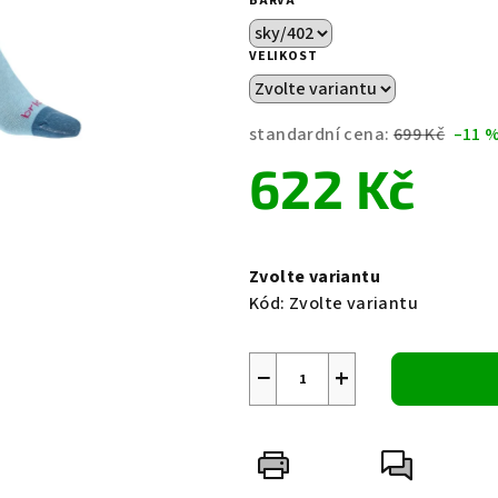
BARVA
je
0,0
VELIKOST
z
5
hvězdiček.
standardní cena:
699 Kč
–11 
622 Kč
Měrná
cena:
Zvolte variantu
Kód:
Zvolte variantu
−
+