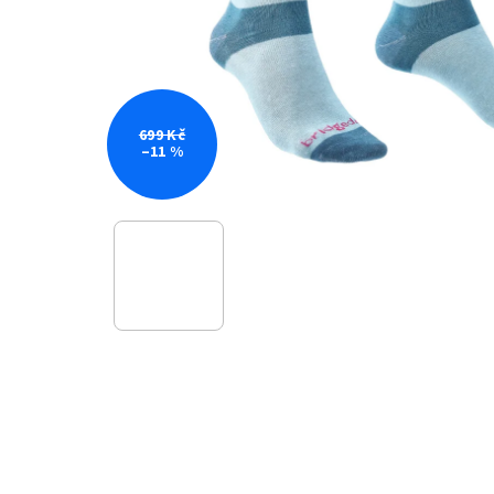
699 Kč
–11 %