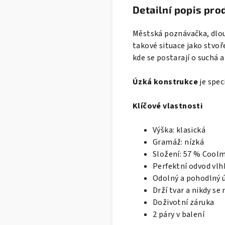
Detailní popis pro
Městská poznávačka, dlou
takové situace jako stvo
kde se postarají o suchá a
Úzká konstrukce
je spec
Klíčové vlastnosti
Výška: klasická
Gramáž: nízká
Složení: 57 % Coolm
Perfektní odvod vlh
Odolný a pohodlný 
Drží tvar a nikdy se 
Doživotní záruka
2 páry v balení