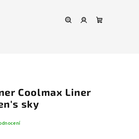
Hledat
Přihlášení
Nákupní
košík
iner Coolmax Liner
n's sky
odnocení