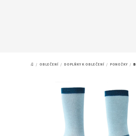
Přejít
na
obsah
/
OBLEČENÍ
/
DOPLŇKY K OBLEČENÍ
/
PONOŽKY
/
B
DOMŮ