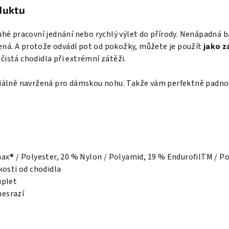
duktu
hé pracovní jednání nebo rychlý výlet do přírody. Nenápadná 
řená. A protože odvádí pot od pokožky, můžete je použít
jako z
 čistá chodidla při extrémní zátěži.
iálně navržená pro dámskou nohu. Takže vám perfektně padnou
ax® / Polyester, 20 % Nylon / Polyamid, 19 % EndurofilTM / Po
kosti od chodidla
úplet
nesrazí