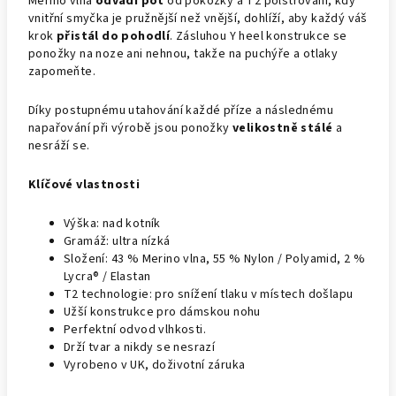
Merino vlna
odvádí pot
od pokožky a T2 polstrování, kdy
vnitřní smyčka je pružnější než vnější, dohlíží, aby každý váš
krok
přistál do pohodlí
. Zásluhou Y heel konstrukce se
ponožky na noze ani nehnou, takže na puchýře a otlaky
zapomeňte.
Díky postupnému utahování každé příze a následnému
napařování při výrobě jsou ponožky
velikostně stálé
a
nesráží se.
Klíčové vlastnosti
Výška: nad kotník
Gramáž: ultra nízká
Složení: 43 % Merino vlna, 55 % Nylon / Polyamid, 2 %
Lycra® / Elastan
T2 technologie: pro snížení tlaku v místech došlapu
Užší konstrukce pro dámskou nohu
Perfektní odvod vlhkosti.
Drží tvar a nikdy se nesrazí
Vyrobeno v UK, doživotní záruka