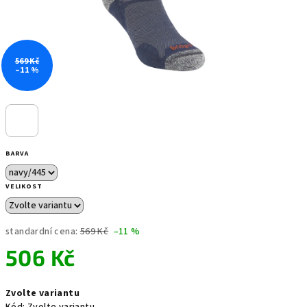
569 Kč
–11 %
BARVA
VELIKOST
standardní cena:
569 Kč
–11 %
506 Kč
Měrná
Zvolte variantu
cena: