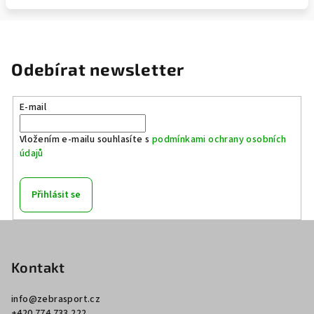
Odebírat newsletter
E-mail
Vložením e-mailu souhlasíte s
podmínkami ochrany osobních
údajů
Přihlásit se
Z
á
p
Kontakt
a
info
@
zebrasport.cz
t
+420 774 733 222