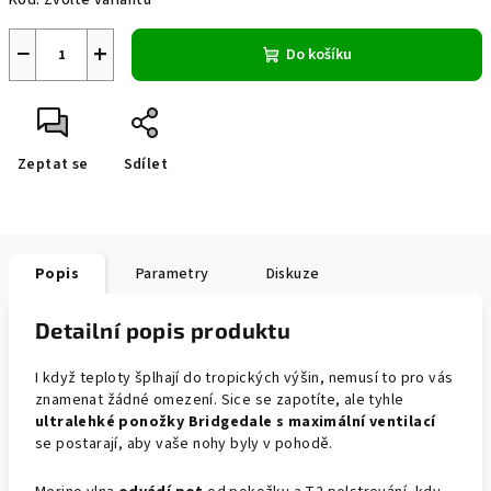
Kód:
Zvolte variantu
−
+
Do košíku
Zeptat se
Sdílet
Popis
Parametry
Diskuze
Detailní popis produktu
I když teploty šplhají do tropických výšin, nemusí to pro vás
znamenat žádné omezení. Sice se zapotíte, ale tyhle
ultralehké ponožky Bridgedale s maximální ventilací
se postarají, aby vaše nohy byly v pohodě.