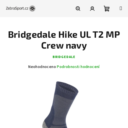
Přejít
na
obsah
Nákupní
Hledat
Přihlášení
Bridgedale Hike UL T2 MP
košík
Crew navy
BRIDGEDALE
Průměrné
Neohodnoceno
Podrobnosti hodnocení
hodnocení
produktu
je
0,0
z
5
hvězdiček.