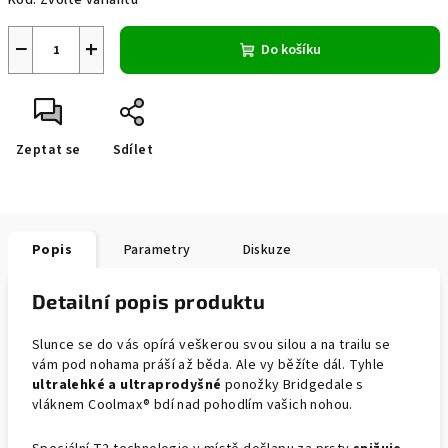
Kód:
Zvolte variantu
−
+
Do košíku
Zeptat se
Sdílet
Popis
Parametry
Diskuze
Detailní popis produktu
Slunce se do vás opírá veškerou svou silou a na trailu se
vám pod nohama práší až běda. Ale vy běžíte dál. Tyhle
ultralehké a ultraprodyšné
ponožky Bridgedale s
vláknem Coolmax® bdí nad pohodlím vašich nohou.