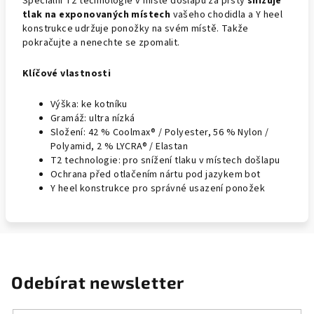
Speciální T2 technologie v místě došlapu za prsty
snižuje
tlak na exponovaných místech
vašeho chodidla a Y heel
konstrukce udržuje ponožky na svém místě. Takže
pokračujte a nenechte se zpomalit.
Klíčové vlastnosti
Výška: ke kotníku
Gramáž: ultra nízká
Složení: 42 % Coolmax® / Polyester, 56 % Nylon /
Polyamid, 2 % LYCRA® / Elastan
T2 technologie: pro snížení tlaku v místech došlapu
Ochrana před otlačením nártu pod jazykem bot
Y heel konstrukce pro správné usazení ponožek
Odebírat newsletter