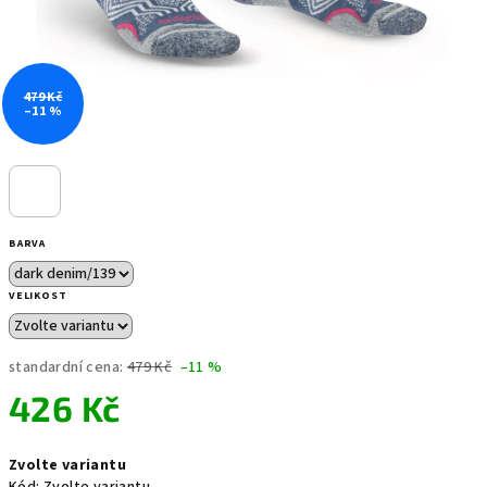
479 Kč
–11 %
BARVA
VELIKOST
standardní cena:
479 Kč
–11 %
426 Kč
Měrná
Zvolte variantu
cena: