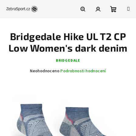
Přejít
na
obsah
Nákupní
Hledat
Přihlášení
Bridgedale Hike UL T2 CP
košík
Low Women's dark denim
BRIDGEDALE
Průměrné
Neohodnoceno
Podrobnosti hodnocení
hodnocení
produktu
je
0,0
z
5
hvězdiček.