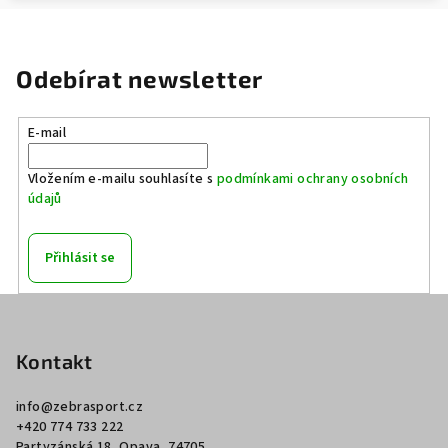
Odebírat newsletter
E-mail
Vložením e-mailu souhlasíte s
podmínkami ochrany osobních
údajů
Přihlásit se
Z
á
p
Kontakt
a
info
@
zebrasport.cz
t
+420 774 733 222
í
Partyzánská 18, Opava, 74705