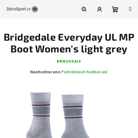
Přejít
na
obsah
Nákupní
Hledat
Přihlášení
Bridgedale Everyday UL MP
košík
Boot Women's light grey
BRIDGEDALE
Průměrné
Neohodnoceno
Podrobnosti hodnocení
hodnocení
produktu
je
0,0
z
5
hvězdiček.