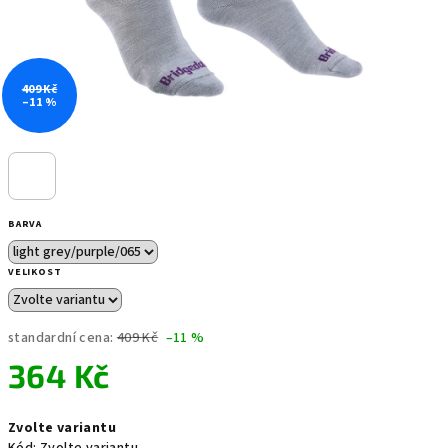
409 Kč
–11 %
BARVA
VELIKOST
standardní cena:
409 Kč
–11 %
364 Kč
Měrná
Zvolte variantu
cena: