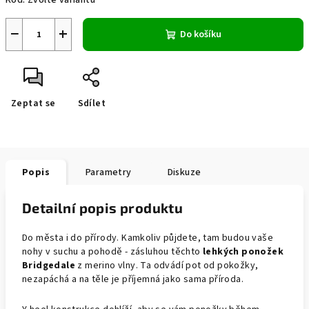
Kód:
Zvolte variantu
−
+
Do košíku
Zeptat se
Sdílet
Popis
Parametry
Diskuze
Detailní popis produktu
Do města i do přírody. Kamkoliv půjdete, tam budou vaše
nohy v suchu a pohodě - zásluhou těchto
lehkých ponožek
Bridgedale
z merino vlny. Ta odvádí pot od pokožky,
nezapáchá a na těle je příjemná jako sama příroda.