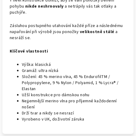
Y heel konstrukce dohlíží, aby se vám ponožky během
pohybu
nikde neshrnovaly
a netrápily vás tak otlaky a
puchýře.
Zásluhou postupného utahování každé příze a následnému
napařování při výrobě jsou ponožky
velikostně stálé
a
nesráží se.
Klíčové vlastnosti
Výška: klasická
Gramáž: ultra nízká
Složení: 45 % merino vlna, 45 % EndurofilTM /
Polypropylene, 9 % Nylon / Polyamid, 1 % Lycra® /
Elastan
Užší konstrukce pro dámskou nohu
Nejjemnější merino vlna pro příjemné každodenní
nošení
Drží tvar a nikdy se nesrazí
Vyrobeno v UK, doživotní záruka