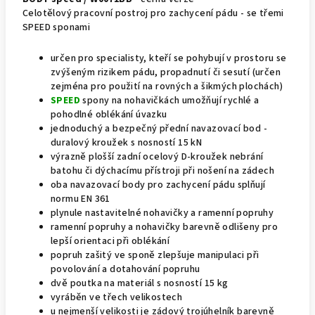
Celotělový pracovní postroj pro zachycení pádu - se třemi
SPEED sponami
určen pro specialisty, kteří se pohybují v prostoru se
zvýšeným rizikem pádu, propadnutí či sesutí (určen
zejména pro použití na rovných a šikmých plochách)
SPEED
spony na nohavičkách umožňují rychlé a
pohodlné oblékání úvazku
jednoduchý a bezpečný přední navazovací bod -
duralový kroužek s nosností 15 kN
výrazně plošší zadní ocelový D-kroužek nebrání
batohu či dýchacímu přístroji při nošení na zádech
oba navazovací body pro zachycení pádu splňují
normu EN 361
plynule nastavitelné nohavičky a ramenní popruhy
ramenní popruhy a nohavičky barevně odlišeny pro
lepší orientaci při oblékání
popruh zašitý ve sponě zlepšuje manipulaci při
povolování a dotahování popruhu
dvě poutka na materiál s nosností 15 kg
vyráběn ve třech velikostech
u nejmenší velikosti je zádový trojúhelník barevně