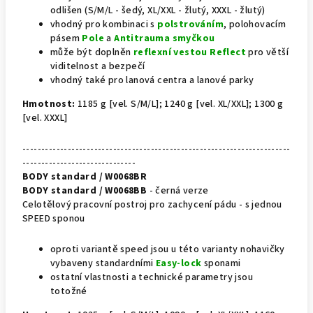
odlišen (S/M/L - šedý, XL/XXL - žlutý, XXXL - žlutý)
vhodný pro kombinaci s
polstrováním
, polohovacím
pásem
Pole
a
Antitrauma smyčkou
může být doplněn
reflexní vestou Reflect
pro větší
viditelnost a bezpečí
vhodný také pro lanová centra a lanové parky
Hmotnost:
1185 g [vel. S/M/L]; 1240 g [vel. XL/XXL]; 1300 g
[vel. XXXL]
-----------------------------------------------------------------------
------------------------------
BODY standard / W0068BR
BODY standard / W0068BB
- černá verze
Celotělový pracovní postroj pro zachycení pádu - s jednou
SPEED sponou
oproti variantě speed jsou u této varianty nohavičky
vybaveny standardními
Easy-lock
sponami
ostatní vlastnosti a technické parametry jsou
totožné