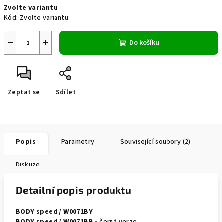
Zvolte variantu
cena:
Kód:
Zvolte variantu
−
+
Do košíku
Zeptat se
Sdílet
Popis
Parametry
Související soubory (2)
Diskuze
Detailní popis produktu
BODY speed / W0071BY
BODY speed / W0071BB -
černá verze