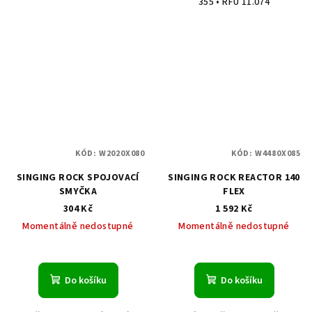
355 • RFU 11.074
KÓD:
W2020X080
KÓD:
W4480X085
SINGING ROCK SPOJOVACÍ
SINGING ROCK REACTOR 140
SMYČKA
FLEX
304 Kč
1 592 Kč
Momentálně nedostupné
Momentálně nedostupné
Do košíku
Do košíku