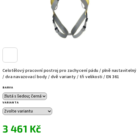
Celotělový pracovní postroj pro zachycení pádu / plně nastavitelný
/ dva navazovací body / dvě varianty / tři velikosti / EN 361
BARVA
VARIANTA
3 461 Kč
Měrná