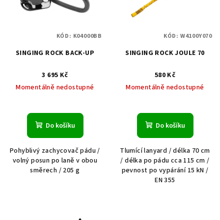
KÓD:
K04000BB
KÓD:
W4100Y070
SINGING ROCK BACK-UP
SINGING ROCK JOULE 70
3 695 Kč
580 Kč
Momentálně nedostupné
Momentálně nedostupné
Do košíku
Do košíku
Pohyblivý zachycovač pádu /
Tlumící lanyard / délka 70 cm
volný posun po laně v obou
/ délka po pádu cca 115 cm /
směrech / 205 g
pevnost po vypárání 15 kN /
EN 355