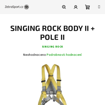
Přejít
na
obsah
Nákupní
Hledat
Přihlášení
SINGING ROCK BODY II +
košík
POLE II
SINGING ROCK
Průměrné
Neohodnoceno
Podrobnosti hodnocení
hodnocení
produktu
je
0,0
z
5
hvězdiček.