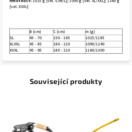
Hmotnost:
1025 g [vel. S/M/L]; 1090 g [vel. XL/XXL]; 1160 g
[vel. XXXL]
B (cm)
C (cm)
m (g)
SL
45 - 70
150 - 185
1025/1185
XLXXL
45 - 85
180 - 210
1090/1240
XXXL
45 - 95
180 - 210
1160/1300
Související produkty