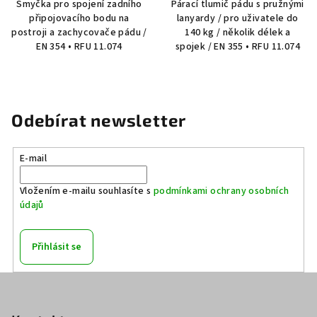
Smyčka pro spojení zadního
Párací tlumič pádu s pružnými
připojovacího bodu na
lanyardy / pro uživatele do
postroji a zachycovače pádu /
140 kg / několik délek a
EN 354 • RFU 11.074
spojek / EN 355 • RFU 11.074
Odebírat newsletter
E-mail
Vložením e-mailu souhlasíte s
podmínkami ochrany osobních
údajů
Přihlásit se
Z
á