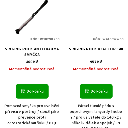
KÓD:
W1029BX00
KÓD:
W4400WW00
SINGING ROCK ANTITRAUMA
SINGING ROCK REACTOR 140
SMYČKA
460 Kč
957 Kč
Momentálně nedostupné
Momentálně nedostupné
Do košíku
Do košíku
Pomocná smyčka pro uvolnění
Párací tlumič pádu s
při visu v postroji / slouží jako
popruhovými lanyardy I nebo
prevence proti
Y / pro uživatele do 140 kg /
ortostatickému šoku / 63 g
několik délek a spojek / EN