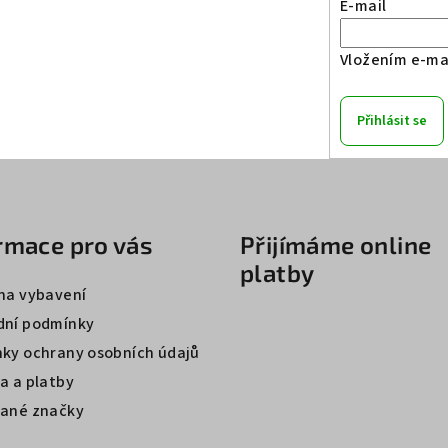
E-mail
Vložením e-mai
Přihlásit se
rmace pro vás
Přijímáme online
platby
na vybavení
ní podmínky
ky ochrany osobních údajů
a a platby
ané značky