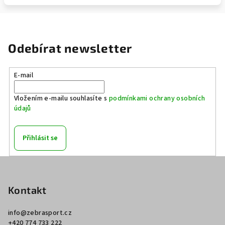
Odebírat newsletter
E-mail
Vložením e-mailu souhlasíte s
podmínkami ochrany osobních
údajů
Přihlásit se
Z
á
p
Kontakt
a
info
@
zebrasport.cz
t
+420 774 733 222