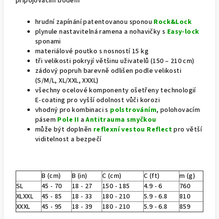
připojovacím bodem
hrudní zapínání patentovanou sponou
Rock&Lock
plynule nastavitelná ramena a nohavičky s
Easy-lock
sponami
materiálové poutko s nosností 15 kg
tři velikosti pokryjí většinu uživatelů (150 – 210 cm)
zádový popruh barevně odlišen podle velikosti
(S/M/L, XL/XXL, XXXL)
všechny ocelové komponenty ošetřeny technologií
E-coating pro vyšší odolnost vůči korozi
vhodný pro kombinaci s
polstrováním
, polohovacím
pásem
Pole II
a
Antitrauma smyčkou
může být doplněn
reflexní vestou Reflect
pro větší
viditelnost a bezpečí
B (cm)
B (in)
C (cm)
C (ft)
m (g)
SL
45 - 70
18 - 27
150 - 185
4.9 - 6
760
XLXXL
45 - 85
18 - 33
180 - 210
5.9 - 6.8
810
XXXL
45 - 95
18 - 39
180 - 210
5.9 - 6.8
859