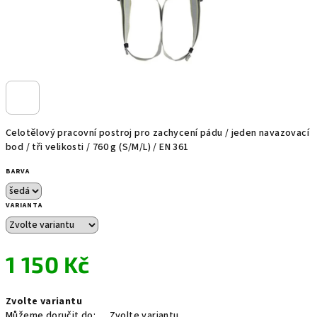
Celotělový pracovní postroj pro zachycení pádu / jeden navazovací
bod / tři velikosti / 760 g (S/M/L) / EN 361
BARVA
VARIANTA
1 150 Kč
Měrná
Zvolte variantu
cena:
Můžeme doručit do:
Zvolte variantu