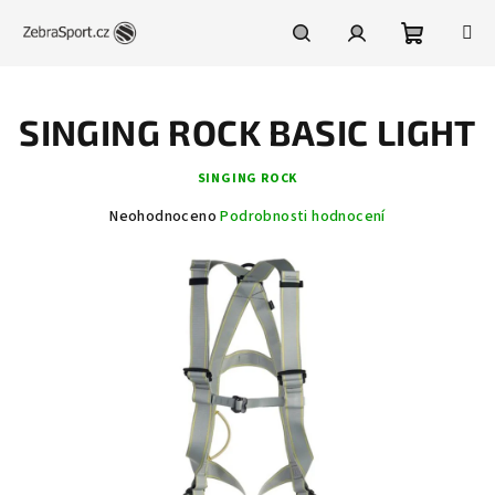
Přejít
na
obsah
Nákupní
Hledat
Přihlášení
SINGING ROCK BASIC LIGHT
košík
SINGING ROCK
Průměrné
Neohodnoceno
Podrobnosti hodnocení
hodnocení
produktu
je
0,0
z
5
hvězdiček.