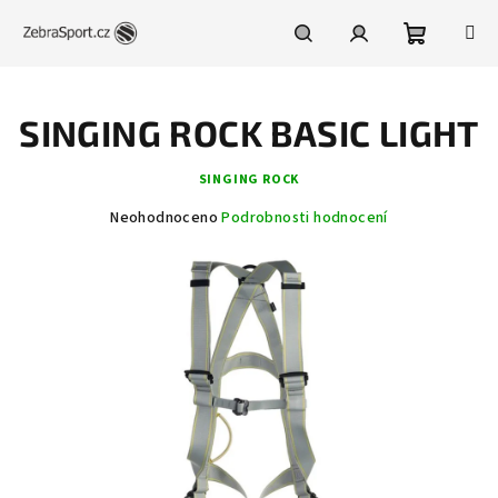
Přejít
na
obsah
Nákupní
Hledat
Přihlášení
SINGING ROCK BASIC LIGHT
košík
SINGING ROCK
Průměrné
Neohodnoceno
Podrobnosti hodnocení
hodnocení
produktu
je
0,0
z
5
hvězdiček.