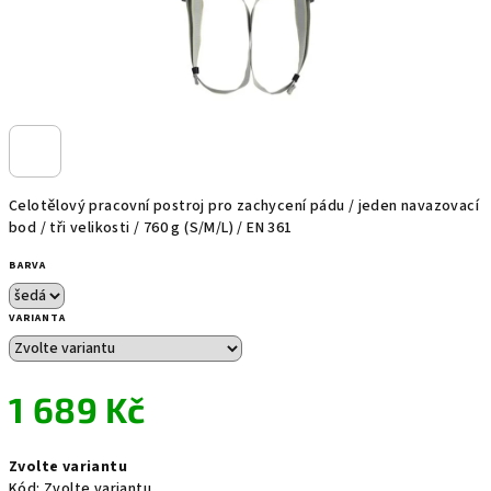
Celotělový pracovní postroj pro zachycení pádu / jeden navazovací
bod / tři velikosti / 760 g (S/M/L) / EN 361
BARVA
VARIANTA
1 689 Kč
Měrná
Zvolte variantu
cena:
Kód:
Zvolte variantu