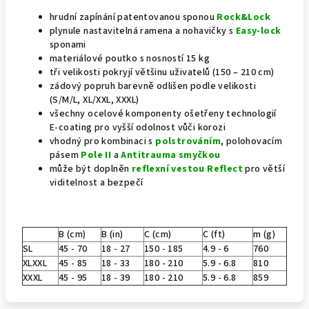
hrudní zapínání patentovanou sponou
Rock&Lock
plynule nastavitelná ramena a nohavičky s
Easy-lock
sponami
materiálové poutko s nosností 15 kg
tři velikosti pokryjí většinu uživatelů (150 – 210 cm)
zádový popruh barevně odlišen podle velikosti
(S/M/L, XL/XXL, XXXL)
všechny ocelové komponenty ošetřeny technologií
E-coating pro vyšší odolnost vůči korozi
vhodný pro kombinaci s
polstrováním
, polohovacím
pásem
Pole II
a
Antitrauma smyčkou
může být doplněn
reflexní vestou Reflect
pro větší
viditelnost a bezpečí
B (cm)
B (in)
C (cm)
C (ft)
m (g)
SL
45 - 70
18 - 27
150 - 185
4.9 - 6
760
XLXXL
45 - 85
18 - 33
180 - 210
5.9 - 6.8
810
XXXL
45 - 95
18 - 39
180 - 210
5.9 - 6.8
859