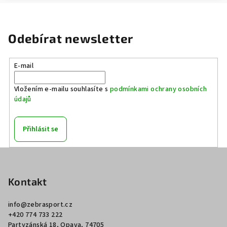
Odebírat newsletter
E-mail
Vložením e-mailu souhlasíte s
podmínkami ochrany osobních
údajů
Přihlásit se
Z
á
p
Kontakt
a
info
@
zebrasport.cz
t
+420 774 733 222
í
Partyzánská 18, Opava, 74705