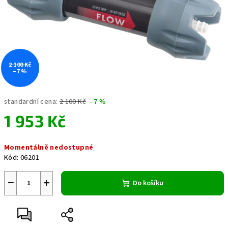
2 100 Kč
–7 %
standardní cena:
2 100 Kč
–7 %
1 953 Kč
Měrná
Momentálně nedostupné
cena:
Kód:
06201
−
+
Do košíku