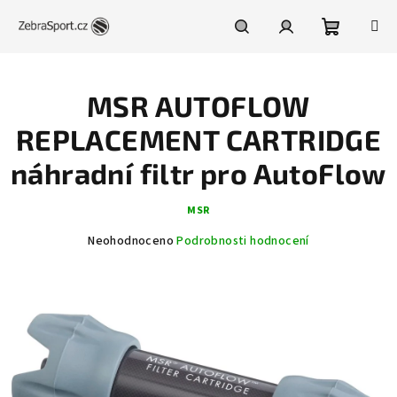
Přejít
na
obsah
Nákupní
Hledat
Přihlášení
MSR AUTOFLOW
košík
REPLACEMENT CARTRIDGE
náhradní filtr pro AutoFlow
MSR
Průměrné
Neohodnoceno
Podrobnosti hodnocení
hodnocení
produktu
je
0,0
z
5
hvězdiček.