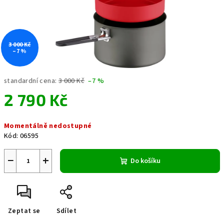
3 000 Kč
–7 %
standardní cena:
3 000 Kč
–7 %
2 790 Kč
Měrná
Momentálně nedostupné
cena:
Kód:
06595
−
+
Do košíku
Zeptat se
Sdílet