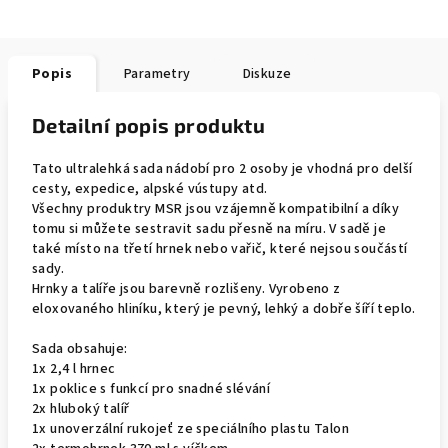
Popis
Parametry
Diskuze
Detailní popis produktu
Tato ultralehká sada nádobí pro 2 osoby je vhodná pro delší
cesty, expedice, alpské vústupy atd.
Všechny produktry MSR jsou vzájemně kompatibilní a díky
tomu si můžete sestravit sadu přesně na míru. V sadě je
také místo na třetí hrnek nebo vařič, které nejsou součástí
sady.
Hrnky a talíře jsou barevně rozlišeny. Vyrobeno z
eloxovaného hliníku, který je pevný, lehký a dobře šíří teplo.
Sada obsahuje:
1x 2,4 l hrnec
1x poklice s funkcí pro snadné slévání
2x hluboký talíř
1x unoverzální rukojeť ze speciálního plastu Talon