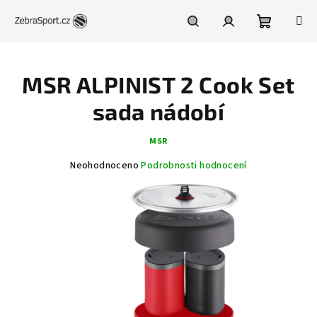
Přejít
na
obsah
Nákupní
Hledat
Přihlášení
MSR ALPINIST 2 Cook Set
košík
sada nádobí
MSR
Průměrné
Neohodnoceno
Podrobnosti hodnocení
hodnocení
produktu
je
0,0
z
5
hvězdiček.