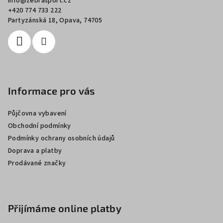
info
@
zebrasport.cz
t
+420 774 733 222
í
Partyzánská 18, Opava, 74705
Informace pro vás
Půjčovna vybavení
Obchodní podmínky
Podmínky ochrany osobních údajů
Doprava a platby
Prodávané značky
Přijímáme online platby