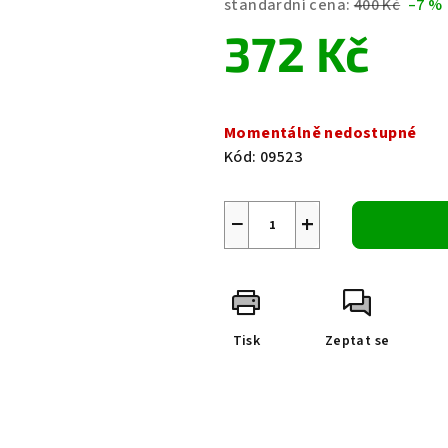
standardní cena:
400 Kč
–7 %
je
372 Kč
0,0
z
5
Měrná
hvězdiček.
cena:
Momentálně nedostupné
Kód:
09523
−
+
Tisk
Zeptat se