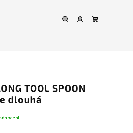
Hledat
Přihlášení
Nákupní
košík
LONG TOOL SPOON
ce dlouhá
odnocení