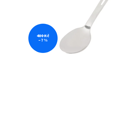
400 Kč
–7 %