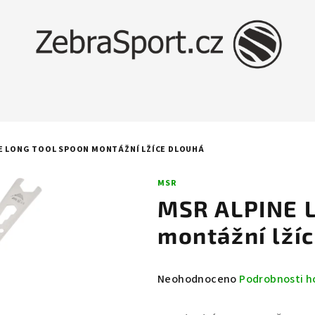
E LONG TOOL SPOON MONTÁŽNÍ LŽÍCE DLOUHÁ
MSR
MSR ALPINE 
montážní lží
Průměrné
Neohodnoceno
Podrobnosti h
hodnocení
produktu