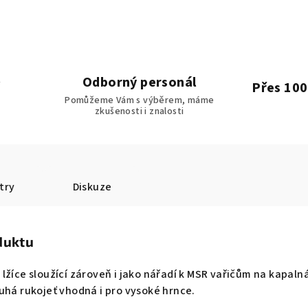
Odborný personál
Přes 100
Pomůžeme Vám s výběrem, máme
zkušenosti i znalosti
try
Diskuze
duktu
lžíce sloužící zároveň i jako nářadí k MSR vařičům na kapalná
uhá rukojeť vhodná i pro vysoké hrnce.