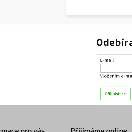
Odebír
E-mail
Vložením e-mai
Přihlásit se
rmace pro vás
Přijímáme online