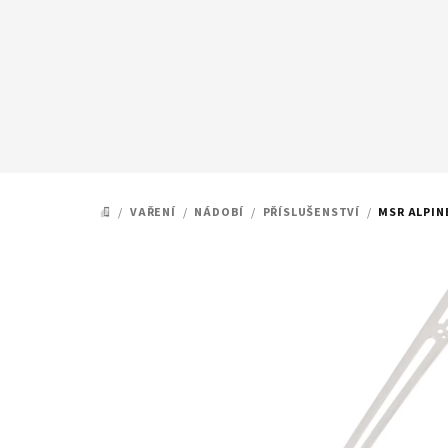
Přejít
na
obsah
/
VAŘENÍ
/
NÁDOBÍ
/
PŘÍSLUŠENSTVÍ
/
MSR ALPIN
DOMŮ