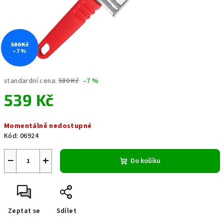
580 Kč
–7 %
standardní cena:
580 Kč
–7 %
539 Kč
Měrná
Momentálně nedostupné
cena:
Kód:
06924
−
+
Do košíku
Zeptat se
Sdílet