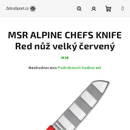
Přejít
na
obsah
Nákupní
Hledat
Přihlášení
MSR ALPINE CHEF´S KNIFE
košík
Red nůž velký červený
MSR
Průměrné
Neohodnoceno
Podrobnosti hodnocení
hodnocení
produktu
je
0,0
z
5
hvězdiček.