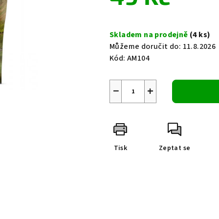
0,0
z
Měrná
5
cena:
Skladem na prodejně
(4 ks)
hvězdiček.
Můžeme doručit do:
11.8.2026
Kód:
AM104
−
+
Tisk
Zeptat se