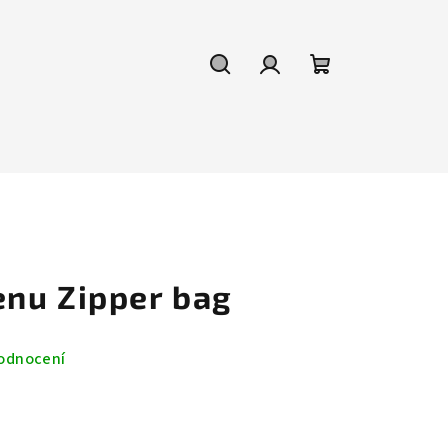
Hledat
Přihlášení
Nákupní
košík
nu Zipper bag
odnocení