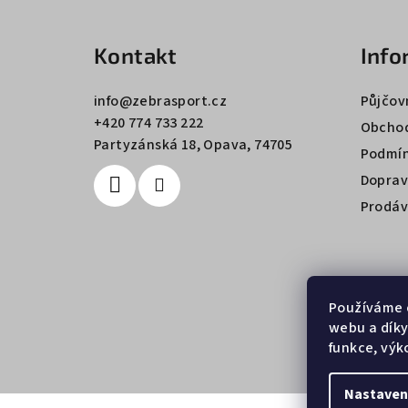
á
Kontakt
Info
p
a
info
@
zebrasport.cz
Půjčov
+420 774 733 222
t
Obchod
Partyzánská 18, Opava, 74705
Podmín
í
Doprav
Prodáv
Používáme 
webu a díky
funkce, výk
Nastaven