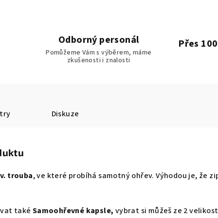
Odborný personál
Přes 100
Pomůžeme Vám s výběrem, máme
zkušenosti i znalosti
try
Diskuze
duktu
v. trouba
, ve které probíhá samotný ohřev. Výhodou je, že z
ovat také
Samoohřevné kapsle,
vybrat si můžeš ze 2 velikost