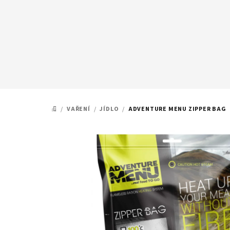
Přejít
na
obsah
/
VAŘENÍ
/
JÍDLO
/
ADVENTURE MENU ZIPPER BAG
DOMŮ