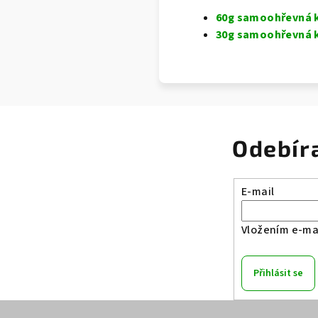
60g samoohřevná 
30g samoohřevná 
Odebír
E-mail
Vložením e-mai
Přihlásit se