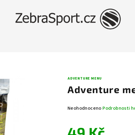
ADVENTURE MENU
Adventure me
Průměrné
Neohodnoceno
Podrobnosti h
hodnocení
produktu
49 Kč
je