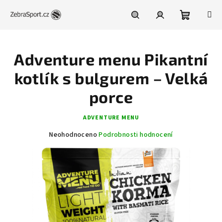
Přejít
na
obsah
Nákupní
Hledat
Přihlášení
Adventure menu Pikantní
košík
kotlík s bulgurem – Velká
porce
ADVENTURE MENU
Průměrné
Neohodnoceno
Podrobnosti hodnocení
hodnocení
produktu
je
0,0
z
5
hvězdiček.