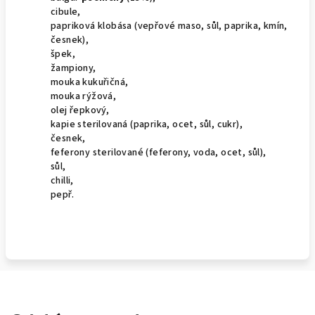
cibule,
papriková klobása (vepřové maso, sůl, paprika, kmín,
česnek),
špek,
žampiony,
mouka kukuřičná,
mouka rýžová,
olej řepkový,
kapie sterilovaná (paprika, ocet, sůl, cukr),
česnek,
feferony sterilované (feferony, voda, ocet, sůl),
sůl,
chilli,
pepř.