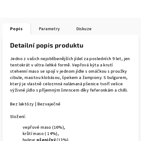
Popis
Parametry
Diskuze
Detailní popis produktu
Jedno z vašich nejoblíbenějších jídel za posledních 9 let, jen
tentokrát v ultra-lehké formě. Vepřová kýta a krutí
stehenní maso se spojí v jednom jídle s omáčkou s proužky
cibule, masitou klobásou, špekem a žampiony. S bulgurem,
který je vlastně celozrnná nalámaná pšenice tvoří velice
výživné jídlo s příjemným šmrncem díky feferonkám a chilli.
Bez laktózy | Bezvaječné
Složení:
vepřové maso (16%),
krůtí maso ( 14%),
bulgur
pšeničný
(13%),