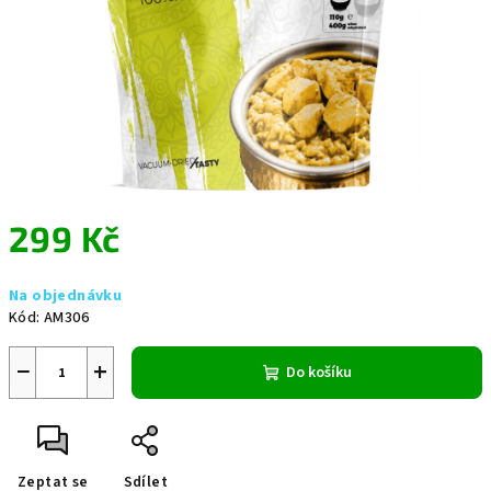
299 Kč
Měrná
Na objednávku
cena:
Kód:
AM306
−
+
Do košíku
Zeptat se
Sdílet