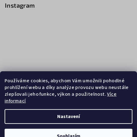
Instagram
Používáme cookies, abychom Vám umožnili pohodlné
prohlížení webu a díky analýze provozu webu neustále
zlepšovali jeho funkce, výkon a použitelnost.
Více
informací
Sledovat na Instagramu
Nastavení
Copyright 2026
Zebrasport
. Všechna práva vyhrazena.
Souhlasím