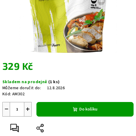
329 Kč
Měrná
Skladem na prodejně
(1 ks)
cena:
Můžeme doručit do:
12.8.2026
Kód:
AM302
−
+
Do košíku