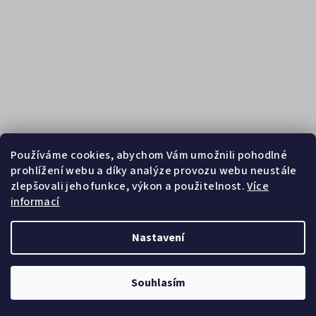
Používáme cookies, abychom Vám umožnili pohodlné
prohlížení webu a díky analýze provozu webu neustále
zlepšovali jeho funkce, výkon a použitelnost.
Více
informací
Sledovat na Instagramu
Nastavení
Copyright 2026
Zebrasport
. Všechna práva vyhrazena.
Souhlasím
Vytvořil Shoptet