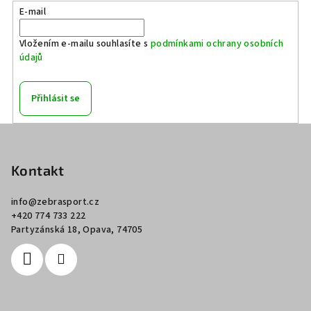
E-mail
Vložením e-mailu souhlasíte s
podmínkami ochrany osobních
údajů
Přihlásit se
Z
á
p
Kontakt
a
info
@
zebrasport.cz
t
+420 774 733 222
í
Partyzánská 18, Opava, 74705