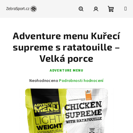
Přejít
na
obsah
Nákupní
Hledat
Přihlášení
Adventure menu Kuřecí
košík
supreme s ratatouille –
Velká porce
ADVENTURE MENU
Průměrné
Neohodnoceno
Podrobnosti hodnocení
hodnocení
produktu
je
0,0
z
5
hvězdiček.