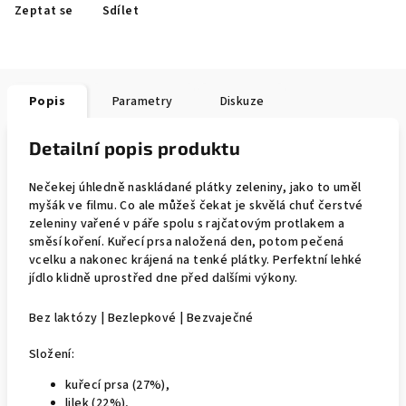
Zeptat se
Sdílet
Popis
Parametry
Diskuze
Detailní popis produktu
Nečekej úhledně naskládané plátky zeleniny, jako to uměl
myšák ve filmu. Co ale můžeš čekat je skvělá chuť čerstvé
zeleniny vařené v páře spolu s rajčatovým protlakem a
směsí koření. Kuřecí prsa naložená den, potom pečená
vcelku a nakonec krájená na tenké plátky. Perfektní lehké
jídlo klidně uprostřed dne před dalšími výkony.
Bez laktózy | Bezlepkové | Bezvaječné
Složení:
kuřecí prsa (27%),
lilek (22%),