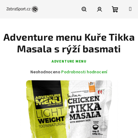
Přejít
na
obsah
Nákupní
Hledat
Přihlášení
Adventure menu Kuře Tikka
košík
Masala s rýží basmati
ADVENTURE MENU
Průměrné
Neohodnoceno
Podrobnosti hodnocení
hodnocení
produktu
je
0,0
z
5
hvězdiček.