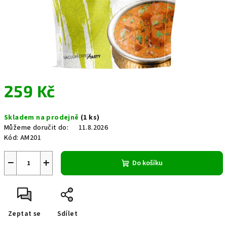
259 Kč
Měrná
Skladem na prodejně
(1 ks)
cena:
Můžeme doručit do:
11.8.2026
Kód:
AM201
−
+
Do košíku
Zeptat se
Sdílet