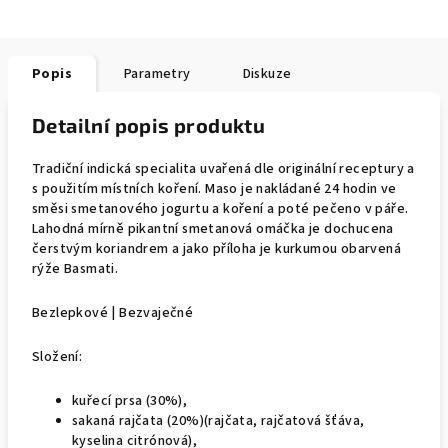
Popis
Parametry
Diskuze
Detailní popis produktu
Tradiční indická specialita uvařená dle originální receptury a
s použitím místních koření. Maso je nakládané 24 hodin ve
směsi smetanového jogurtu a koření a poté pečeno v páře.
Lahodná mírně pikantní smetanová omáčka je dochucena
čerstvým koriandrem a jako příloha je kurkumou obarvená
rýže Basmati.
Bezlepkové | Bezvaječné
Složení:
kuřecí prsa (30%),
sakaná rajčata (20%)(rajčata, rajčatová šťáva,
kyselina citrónová),