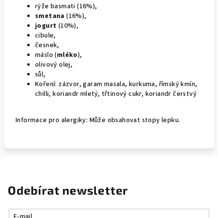
rýže basmati (16%),
smetana
(16%),
jogurt
(10%),
cibule,
česnek,
máslo (
mléko
),
olivový olej,
sůl,
Koření: zázvor, garam masala, kurkuma, římský kmín,
chilli, koriandr mletý, třtinový cukr, koriandr čerstvý
Informace pro alergiky: Může obsahovat stopy lepku.
Odebírat newsletter
E-mail