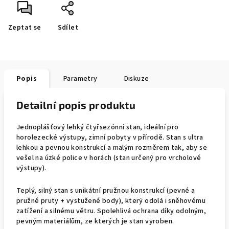
Zeptat se
Sdílet
Popis
Parametry
Diskuze
Detailní popis produktu
Jednoplášťový lehký čtyřsezónní stan, ideální pro
horolezecké výstupy, zimní pobyty v přírodě. Stan s
ultra
lehkou a pevnou konstrukcí a
malým rozměrem tak, aby se
vešel na úzké police v horách (stan určený pro vrcholové
výstupy).
Teplý, silný stan s unikátní pružnou konstrukcí (pevné a
pružné pruty + vystužené body), který odolá i sněhovému
zatížení a silnému větru. Spolehlivá ochrana díky odolným,
pevným materiálům, ze kterých je stan vyroben.