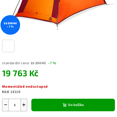
21 250 Kč
–7 %
standardní cena:
21 250 Kč
–7 %
19 763 Kč
Měrná
Momentálně nedostupné
cena:
Kód:
13110
−
+
Do košíku