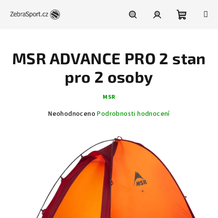
Přejít
na
obsah
Nákupní
Hledat
Přihlášení
MSR ADVANCE PRO 2 stan
košík
pro 2 osoby
MSR
Průměrné
Neohodnoceno
Podrobnosti hodnocení
hodnocení
produktu
je
0,0
z
5
hvězdiček.