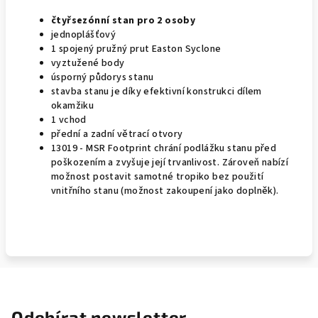
čtyřsezónní stan pro 2 osoby
jednoplášťový
1 spojený pružný prut Easton Syclone
vyztužené body
úsporný půdorys stanu
stavba stanu je díky efektivní konstrukci dílem
okamžiku
1 vchod
přední a zadní větrací otvory
13019 - MSR Footprint chrání podlážku stanu před
poškozením a zvyšuje její trvanlivost. Zároveň nabízí
možnost postavit samotné tropiko bez použití
vnitřního stanu (možnost zakoupení jako doplněk).
Odebírat newsletter