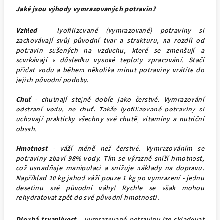
Jaké jsou výhody vymrazovaných potravin?
Vzhled
– lyofilizované (vymrazované) potraviny si
zachovávají svůj původní tvar a strukturu, na rozdíl od
potravin sušených na vzduchu, které se zmenšují a
scvrkávají v důsledku vysoké teploty zpracování. Stačí
přidat vodu a během několika minut potraviny vrátíte do
jejich původní podoby.
Chuť
- chutnají stejně dobře jako čerstvé. Vymrazování
odstraní vodu, ne chuť. Takže lyofilizované potraviny si
uchovají prakticky všechny své chutě, vitamíny a nutriční
obsah.
Hmotnost
- váží méně než čerstvé. Vymrazováním se
potraviny zbaví 98% vody. Tím se výrazně sníží hmotnost,
což usnadňuje manipulaci a snižuje náklady na dopravu.
Například 10 kg jahod váží pouze 1 kg po vymrazení - jednu
desetinu své původní váhy! Rychle se však mohou
rehydratovat zpět do své původní hmotnosti.
Dlouhá trvanlivost
– vymrazované potraviny lze skladovat