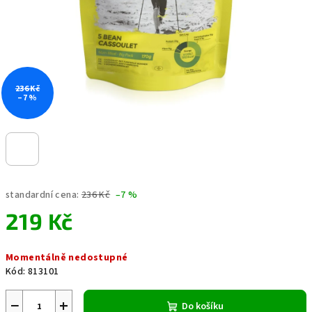
236 Kč
–7 %
standardní cena:
236 Kč
–7 %
219 Kč
Měrná
Momentálně nedostupné
cena:
Kód:
813101
−
+
Do košíku