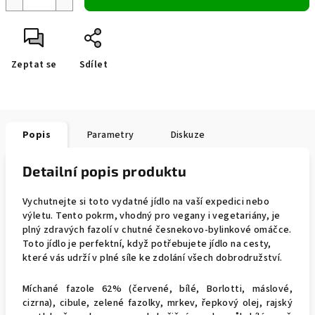
Zeptat se
Sdílet
Popis
Parametry
Diskuze
Detailní popis produktu
Vychutnejte si toto vydatné jídlo na vaší expedici nebo
výletu. Tento pokrm,
vhodný pro vegany i vegetariány
, je
plný zdravých fazolí v chutné česnekovo-bylinkové omáčce.
Toto jídlo je perfektní, když potřebujete jídlo na cesty,
které vás udrží v plné síle ke zdolání všech dobrodružství.
Míchané fazole 62% (červené, bílé, Borlotti, máslové,
cizrna), cibule, zelené fazolky, mrkev, řepkový olej, rajský