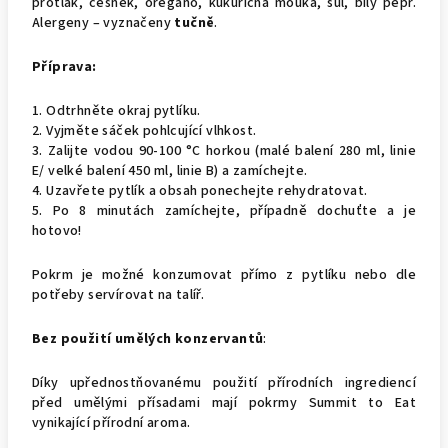
protlak, česnek, oregano, kukuřičná mouka, sůl, bílý pepř.
Alergeny – vyznačeny
tučně
.
Příprava:
1. Odtrhněte okraj pytlíku.
2. Vyjměte sáček pohlcující vlhkost.
3. Zalijte vodou 90-100 °C horkou (malé balení 280 ml, linie
E/ velké balení 450 ml, linie B) a zamíchejte.
4. Uzavřete pytlík a obsah ponechejte rehydratovat.
5. Po 8 minutách zamíchejte, případně dochuťte a je
hotovo!
Pokrm je možné konzumovat přímo z pytlíku nebo dle
potřeby servírovat na talíř.
Bez použití umělých konzervantů
:
Díky upřednostňovanému použití přírodních ingrediencí
před umělými přísadami mají pokrmy Summit to Eat
vynikající přírodní aroma.