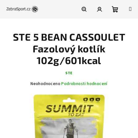
Přejít
na
obsah
Nákupní
Hledat
Přihlášení
STE 5 BEAN CASSOULET
košík
Fazolový kotlík
102g/601kcal
STE
Průměrné
Neohodnoceno
Podrobnosti hodnocení
hodnocení
produktu
je
0,0
z
5
hvězdiček.